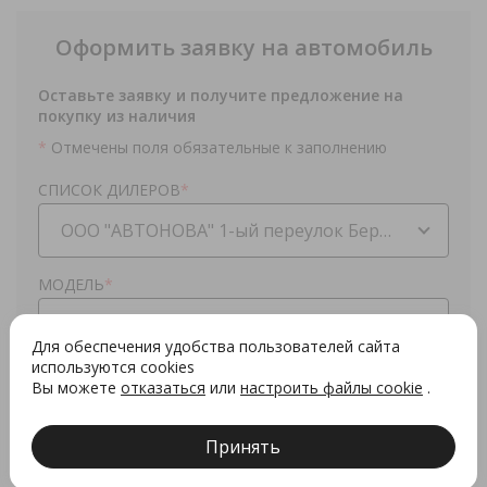
Оформить заявку на автомобиль
Оставьте заявку и получите предложение на
покупку из наличия
*
Отмечены поля обязательные к заполнению
СПИСОК ДИЛЕРОВ
*
ООО "АВТОНОВА" 1-ый переулок Березовый, 17В
МОДЕЛЬ
*
X50
Для обеспечения удобства пользователей сайта
используются cookies
Ф.И.О
*
Вы можете
отказаться
или
настроить файлы cookie
.
Принять
КОНТАКТНЫЙ ТЕЛЕФОН
*